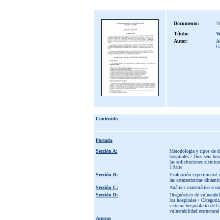
Documento:
7
Título:
V
Autor:
A
Gu
Contenido
Portada
Sección A:
Metodología y tipos de di
hospitales / Dieciseis hos
las solicitaciones sísmica
I Parte
Sección B:
Evaluación experimental de
las características dinámi
Sección C:
Análisis matemático sismo
Sección D:
Diagnóstico de vulnerabili
los hospitales / Categoriz
sistema hospitalario de G
vulnerabilidad estructural
Anexos