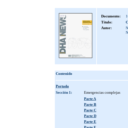
Documento:
1
Título:
C
Autor:
N
N
Contenido
Portada
Sección 1:
Emergencias complejas
Parte A
Parte B
Parte C
Parte D
Parte E
Parte F