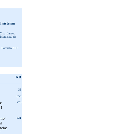
l sistema
Cruz; Japón.
 Municipal de
Formato PDF
KB
35
855
de
776
 I
ono"
921
el
ncia:
I