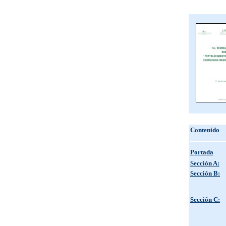
Contenido
Portada
Sección A:
Sección B:
Sección C: