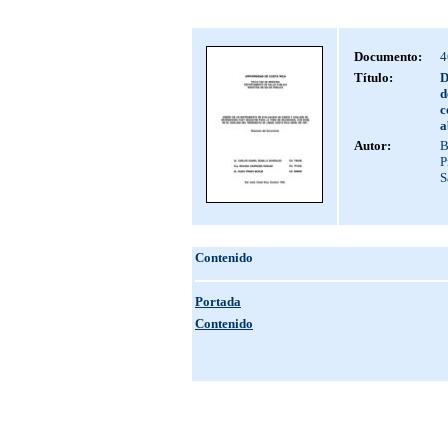
Documento:
4
Título:
D
d
c
a
Autor:
B
P
S
Contenido
Portada
Contenido