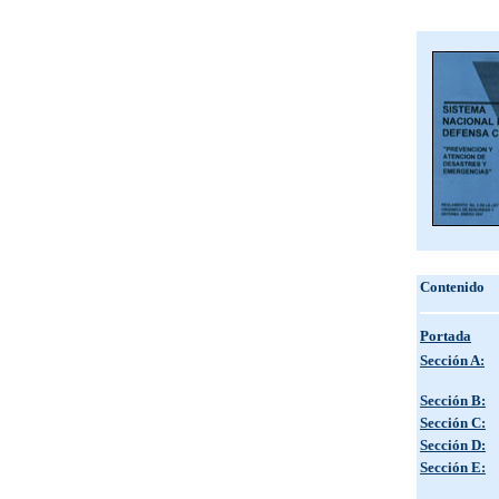
Contenido
Portada
Sección A:
Sección B:
Sección C:
Sección D:
Sección E: