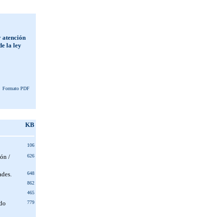
y atención
e la ley
Formato PDF
KB
106
ón /
626
ades.
648
862
465
ado
779