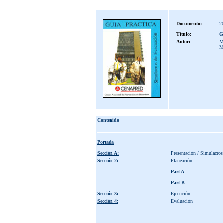
Documento:
2
Título:
G
Autor:
M
M
Contenido
Portada
Sección A:
Presentación / Simulacros 
Sección 2:
Planeación
Part A
Part B
Sección 3:
Ejecución
Sección 4:
Evaluación