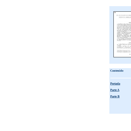
Contenido
Portada
Parte A
Parte B