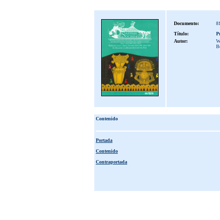
Documento:
8
Título:
P
Autor:
W
Bo
Contenido
Portada
Contenido
Contraportada