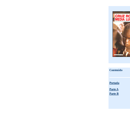
Contenido
Portada
Parte A
Parte B