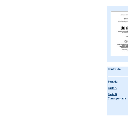
Contenido
Portada
Parte A
Parte B
Contraportada