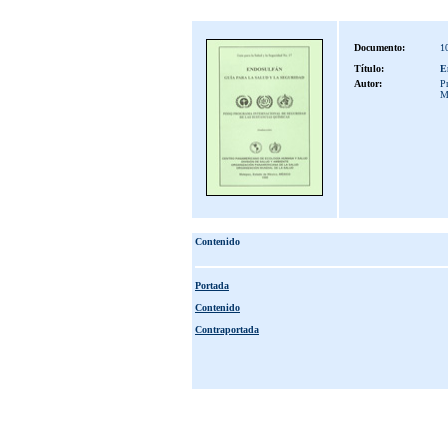
Documento:
1
Título:
E
Autor:
Pr
M
Contenido
Portada
Contenido
Contraportada