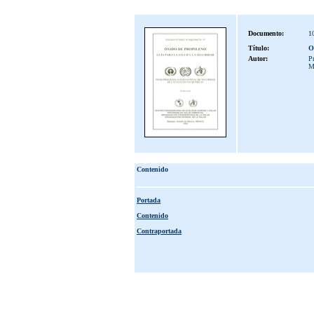
Documento:
1
Título:
O
Autor:
Pr
M
Contenido
Portada
Contenido
Contraportada