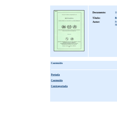
Documento:
1
Título:
B
Autor:
Pr
M
Contenido
Portada
Contenido
Contraportada