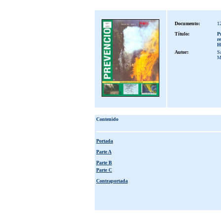
Documento:
1
Título:
P
re
H
Autor:
Sa
M
Contenido
Portada
Parte A
Parte B
Parte C
Contraportada