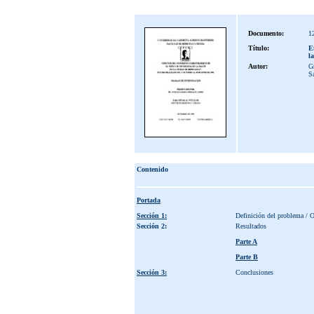
Documento:
1
Título:
E
l
Autor:
Gr
S
Contenido
Portada
Sección 1:
Definición del problema / O
Sección 2:
Resultados
Parte A
Parte B
Sección 3:
Conclusiones