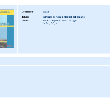
Documento:
13923
Título:
Servicios de Agua : Manual del usuario.
Autor:
Bolivia. Superintendencia de Agua.
La Paz, BO; s.f