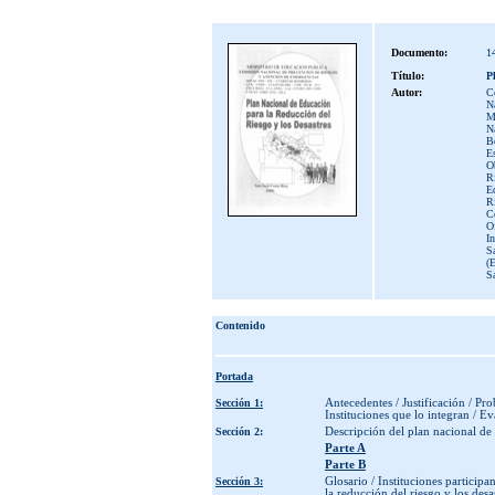
Documento:
1
Título:
P
Autor:
C
N
Mi
Na
B
E
O
Ri
Ed
Ri
Co
Of
In
Sa
(
S
Contenido
Portada
Sección 1:
Antecedentes / Justificación / Pro
Instituciones que lo integran / E
Sección 2:
Descripción del plan nacional de 
Parte A
Parte B
Sección 3:
Glosario / Instituciones particip
la reducción del riesgo y los desa