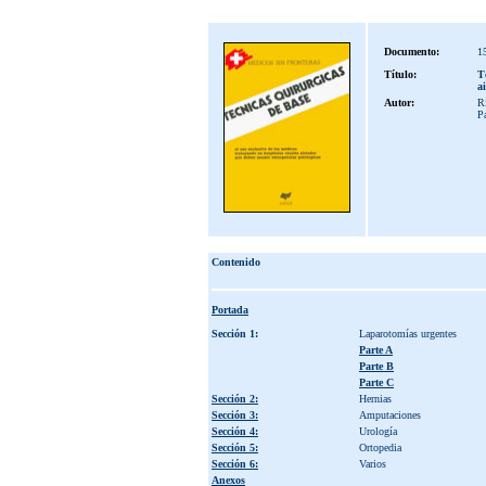
Documento:
1
Título:
T
a
Autor:
Ri
P
Contenido
Portada
Sección 1:
Laparotomías urgentes
Parte A
Parte B
Parte C
Sección 2:
Hernias
Sección 3:
Amputaciones
Sección 4:
Urología
Sección 5:
Ortopedia
Sección 6:
Varios
Anexos