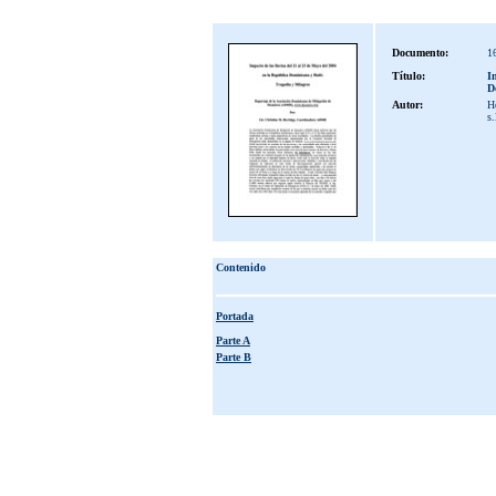
Documento:
1
Título:
I
D
Autor:
He
s.
Contenido
Portada
Parte A
Parte B