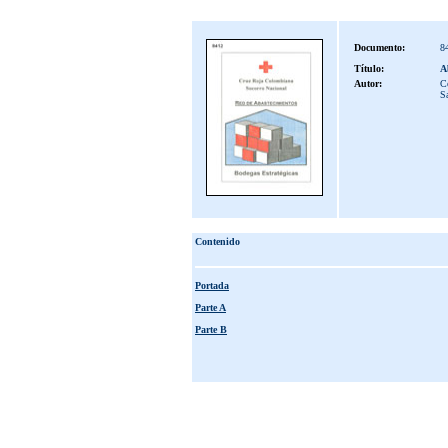
Documento:
8
Título:
A
Autor:
C
Sa
Contenido
Portada
Parte A
Parte B