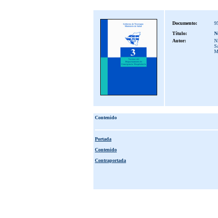
Documento:
9
Título:
N
Autor:
Ni
S
M
Contenido
Portada
Contenido
Contraportada