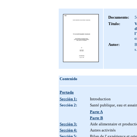
Documento:
5
Título:
V
d
l
c
Autor:
B
s
Contenido
Portada
Sección 1:
Introduction
Sección 2:
Santé publique, eau et assai
Parte A
Parte B
Sección 3:
Aide alimentaire et producti
Sección 4:
Autres activités
Sección 5:
Bilan de l' expérience et ori