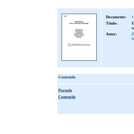
Documento:
1
Título:
E
t
Autor:
D
M
Contenido
Portada
Contenido