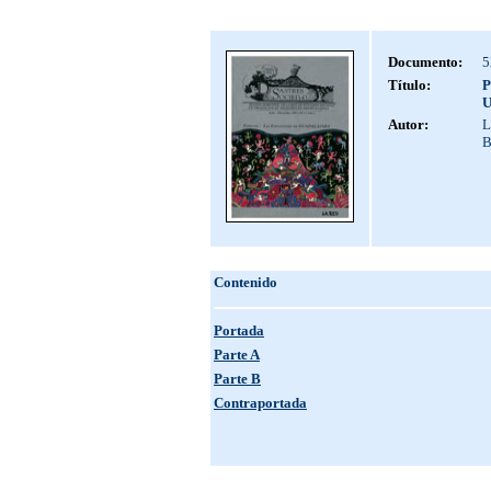
Documento:
5
Título:
P
U
Autor:
L
B
Contenido
Portada
Parte A
Parte B
Contraportada