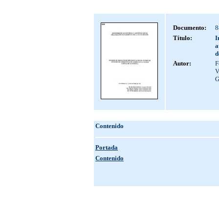
Documento:
8
Título:
I
a
d
Autor:
F
V
G
Contenido
Portada
Contenido