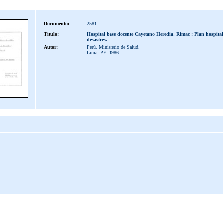
Documento:
2581
Título:
Hospital base docente Cayetano Heredia, Rimac : Plan hospital
desastres.
Autor:
Perú. Ministerio de Salud.
Lima, PE; 1986