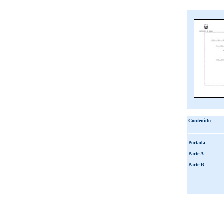
Contenido
Portada
Parte A
Parte B