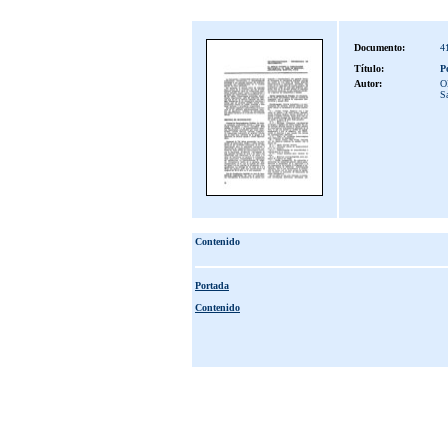
Documento:
4
Título:
P
Autor:
O
S
Contenido
Portada
Contenido