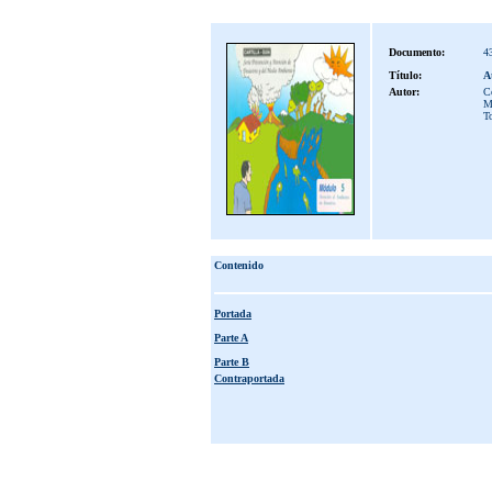
Documento:
4
Título:
A
Autor:
Co
M
T
Contenido
Portada
Parte A
Parte B
Contraportada