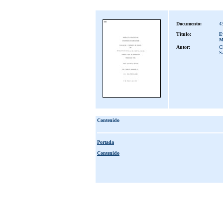
Documento:
4
Título:
E
M
Autor:
C
S
Contenido
Portada
Contenido