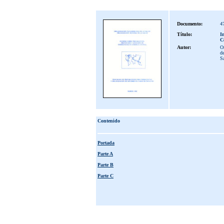
Documento:
4
Título:
I
C
Autor:
Or
de
S
Contenido
Portada
Parte A
Parte B
Parte C