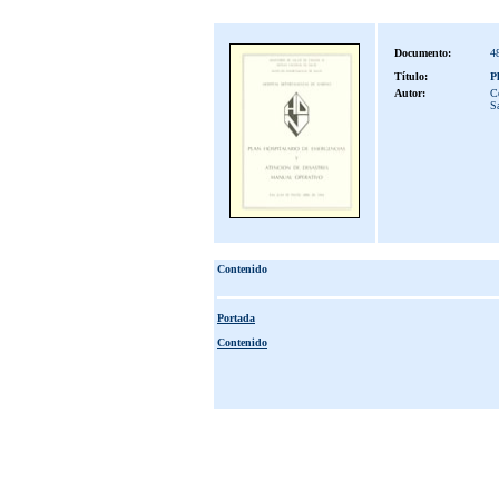
Documento:
4
Título:
P
Autor:
Co
Sa
Contenido
Portada
Contenido