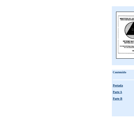
Contenido
Portada
Parte A
Parte B