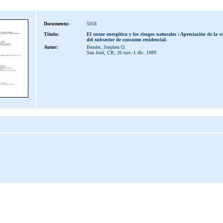
Documento:
5058
Título:
El sector energético y los riesgos naturales : Apreciación de la 
del subsector de consumo residencial.
Autor:
Bender, Stephen O.
San José, CR; 26 nov.-1 dic. 1989