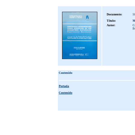
Documento:
5
Título:
M
Autor:
Co
B
Contenido
Portada
Contenido