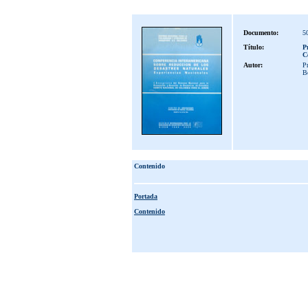
Documento:
5
Título:
P
C
Autor:
P
B
Contenido
Portada
Contenido