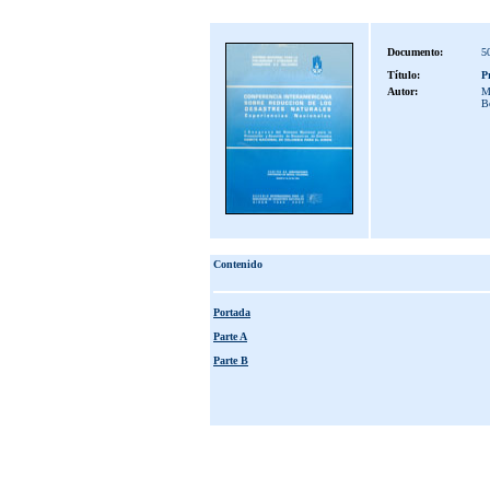
Documento:
5
Título:
P
Autor:
Me
B
Contenido
Portada
Parte A
Parte B