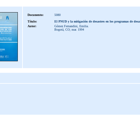
Documento:
5080
Título:
El PNUD y la mitigación de desastres en los programas de desar
Autor:
Gómez Fernandini, Emilia.
Bogotá, CO; mar. 1994