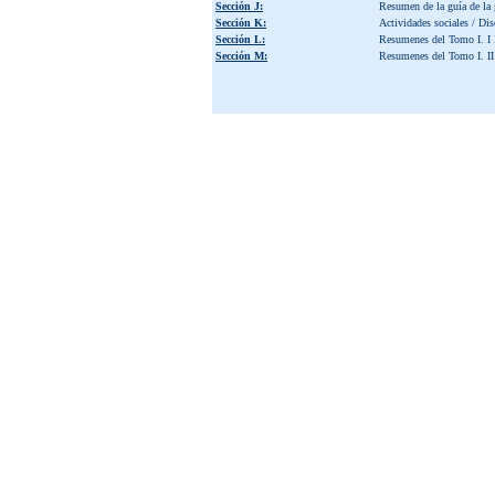
Sección J:
Resumen de la guía de la g
Sección K:
Actividades sociales / Di
Sección L:
Resumenes del Tomo I. I 
Sección M:
Resumenes del Tomo I. II