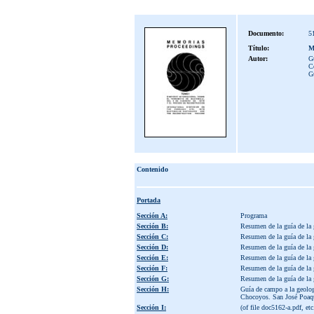
Documento:
5
Título:
M
Autor:
G
C
G
Contenido
Portada
Sección A:
Programa
Sección B:
Resumen de la guía de la g
Sección C:
Resumen de la guía de la g
Sección D:
Resumen de la guía de la g
Sección E:
Resumen de la guía de la g
Sección F:
Resumen de la guía de la g
Sección G:
Resumen de la guía de la g
Sección H:
Guía de campo a la geolog
Chocoyos. San José Poaqui
Sección I:
(of file doc5162-a.pdf, etc