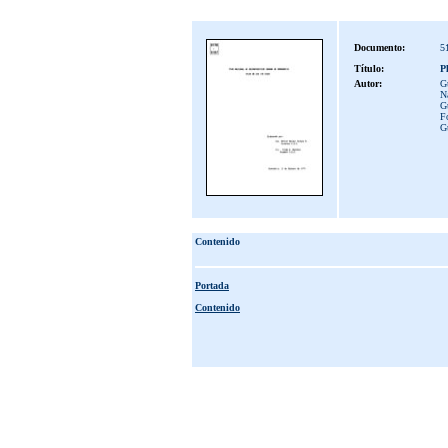
Documento:
5
Título:
P
Autor:
G
N
Gu
F
G
Contenido
Portada
Contenido