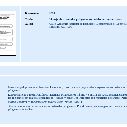
Documento:
5234
Título:
Manejo de materiales peligrosos en accidentes de transporte.
Autor:
Chile. Academia Nacional de Bomberos. Departamento de Docencia
Santiago, CL; 1991
Materiales peligrosos en el tránsito / Definición, clasificación y propiedades riesgosas de los materiales
peligrosos
Reconocimiento e identificación de materiales peligrosos en tránsito / Solicitando ayuda especializada en
los incidentes con materiales peligrosos / Mando y control en incidentes con materiales peligrosos. Parte
Mando y control en incidentes con materiales peligrosos. Parte II
Termino e informes de los incidentes materiales peligrosos / Planificación para emergencias conmateriale
peligrosos / Apéndices