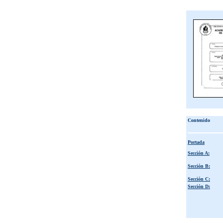
Contenido
Portada
Sección A:
Sección B:
Sección C:
Sección D: