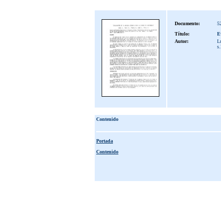
Documento:
5
Título:
E
Autor:
Lu
s.
Contenido
Portada
Contenido