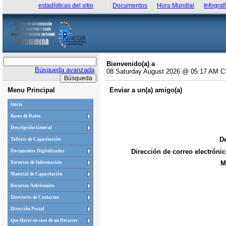
estadísticas del sitio
Documentos
Hora Mundial
Infograf
Bienvenido(a) a
Búsqueda avanzada
08 Saturday August 2026 @ 05:17 AM 
Menu Principal
Enviar a un(a) amigo(a)
Inicio
Bases de Datos
Descripción General
De
Talleres de Capacitación
Dirección de correo electrónic
Documentos Digitalizados
M
Recursos de Información
Material de Capacitación
Recursos Adicionales
Directorio de Contactos
Dirección Postal
Que Hacer en caso de un Desastre