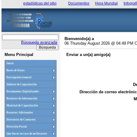
estadísticas del sitio
Documentos
Hora Mundial
Infograf
Bienvenido(a) a
Búsqueda avanzada
06 Thursday August 2026 @ 04:49 PM 
Menu Principal
Enviar a un(a) amigo(a)
Inicio
Bases de Datos
Descripción General
De
Talleres de Capacitación
Dirección de correo electrónic
Documentos Digitalizados
M
Recursos de Información
Material de Capacitación
Recursos Adicionales
Directorio de Contactos
Dirección Postal
Que Hacer en caso de un Desastre