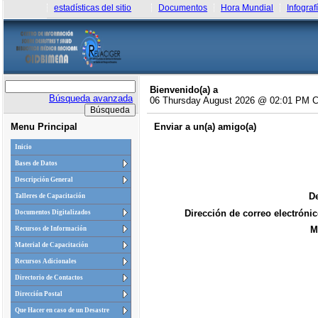
estadísticas del sitio
Documentos
Hora Mundial
Infograf
Bienvenido(a) a
Búsqueda avanzada
06 Thursday August 2026 @ 02:01 PM 
Menu Principal
Enviar a un(a) amigo(a)
Inicio
Bases de Datos
Descripción General
De
Talleres de Capacitación
Dirección de correo electrónic
Documentos Digitalizados
M
Recursos de Información
Material de Capacitación
Recursos Adicionales
Directorio de Contactos
Dirección Postal
Que Hacer en caso de un Desastre