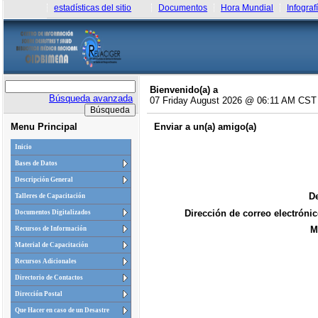
estadísticas del sitio
Documentos
Hora Mundial
Infograf
Bienvenido(a) a
Búsqueda avanzada
07 Friday August 2026 @ 06:11 AM CST
Menu Principal
Enviar a un(a) amigo(a)
Inicio
Bases de Datos
Descripción General
De
Talleres de Capacitación
Dirección de correo electrónic
Documentos Digitalizados
M
Recursos de Información
Material de Capacitación
Recursos Adicionales
Directorio de Contactos
Dirección Postal
Que Hacer en caso de un Desastre