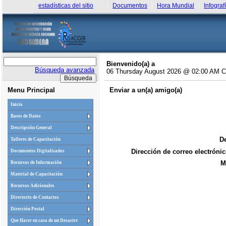
estadísticas del sitio
Documentos
Hora Mundial
Infograf
Bienvenido(a) a
Búsqueda avanzada
06 Thursday August 2026 @ 02:00 AM 
Menu Principal
Enviar a un(a) amigo(a)
Inicio
Bases de Datos
Descripción General
De
Talleres de Capacitación
Dirección de correo electrónic
Documentos Digitalizados
M
Recursos de Información
Material de Capacitación
Recursos Adicionales
Directorio de Contactos
Dirección Postal
Que Hacer en caso de un Desastre