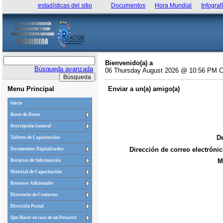
estadísticas del sitio
Documentos
Hora Mundial
Infograf
Bienvenido(a) a
Búsqueda avanzada
06 Thursday August 2026 @ 10:56 PM 
Menu Principal
Enviar a un(a) amigo(a)
Inicio
Bases de Datos
Descripción General
De
Talleres de Capacitación
Dirección de correo electrónic
Documentos Digitalizados
M
Recursos de Información
Material de Capacitación
Recursos Adicionales
Directorio de Contactos
Dirección Postal
Que Hacer en caso de un Desastre