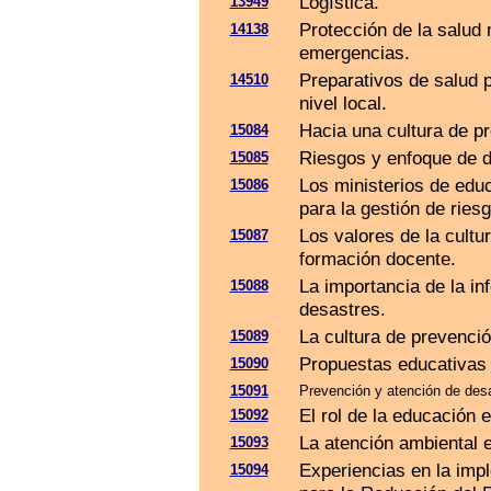
Logística.
13949
Protección de la salud
14138
emergencias.
Preparativos de salud p
14510
nivel local.
Hacia una cultura de p
15084
Riesgos y enfoque de d
15085
Los ministerios de educ
15086
para la gestión de ries
Los valores de la cultu
15087
formación docente.
La importancia de la i
15088
desastres.
La cultura de prevenci
15089
Propuestas educativas 
15090
15091
Prevención y atención de desa
El rol de la educación 
15092
La atención ambiental 
15093
Experiencias en la imp
15094