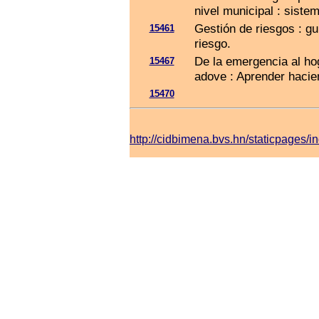
nivel municipal : siste
Gestión de riesgos : gu
15461
riesgo.
De la emergencia al hog
15467
adove : Aprender hacie
15470
http://cidbimena.bvs.hn/staticpage