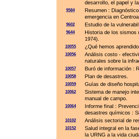
desarrollo, el papel 
Resumen : Diagnóstico 
9584
emergencia en Centroa
Estudio de la vulnerabil
9602
Historia de los sismos 
9644
1974).
¿Qué hemos aprendido 
10055
Análisis costo - efecti
10056
naturales sobre la infra
Buró de información : 
10057
Plan de desastres.
10058
Guías de diseño hospita
10059
Sistema de manejo inte
10062
manual de campo.
Informe final : Preven
10064
desastres químicos : S
Análisis sectorial de re
10102
Salud integral en la fa
10152
la URNG a la vida ciud