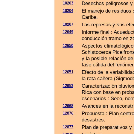
Desechos peligrosos y 
10203
El manejo de residuos 
10204
Caribe.
Las represas y sus efec
10207
Informe final : Acueduc
12649
conducción tramo en zon
Aspectos climatológicos
12650
Schistocerca Piceifrons
y la posible relación d
fase cálida del fenóme
Efecto de la variabilida
12651
la rata cañera (Sigmod
Caracterización pluvio
12653
Rica con base en proba
escenarios : Seco, norm
Avances en la reconstr
12668
Propuesta : Plan centr
12876
desastres.
Plan de preparativos y 
12877