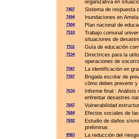
organizativa en situaci
Sistema de respuesta d
7407
Inundaciones en Amela 
7494
Plan nacional de educa
7504
Trabajo comunal univers
7510
situaciones de desastr
Guía de educación comu
7511
Directrices para la util
7534
operaciones de socorro
La identificación en gr
7587
Brigada escolar de pre
7597
cómo debes prevenir y 
Informe final : Análisis
7634
enfrentar desastres nat
Vulnerabilidad estructu
7647
Efectos sociales de la
7684
Estudio de daños sísmi
7692
preliminar.
La reducción del riesgo
9583