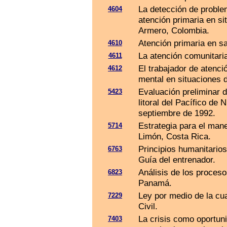
La detección de proble
4604
atención primaria en si
Armero, Colombia.
Atención primaria en s
4610
La atención comunitari
4611
El trabajador de atenci
4612
mental en situaciones 
Evaluación preliminar 
5423
litoral del Pacífico de
septiembre de 1992.
Estrategia para el man
5714
Limón, Costa Rica.
Principios humanitario
6763
Guía del entrenador.
Análisis de los proces
6823
Panamá.
Ley por medio de la cua
7229
Civil.
La crisis como oportuni
7403