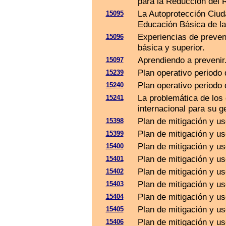
para la Reducción del 
La Autoprotección Ciud
15095
Educación Básica de la
Experiencias de preven
15096
básica y superior.
Aprendiendo a prevenir
15097
Plan operativo periodo
15239
Plan operativo periodo
15240
La problemática de los
15241
internacional para su g
Plan de mitigación y us
15398
Plan de mitigación y us
15399
Plan de mitigación y us
15400
Plan de mitigación y us
15401
Plan de mitigación y us
15402
Plan de mitigación y u
15403
Plan de mitigación y us
15404
Plan de mitigación y us
15405
Plan de mitigación y us
15406