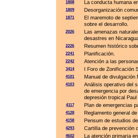
La conducta humana en
1808
Desorganización comuna
1809
El maremoto de septie
1871
sobre el desarrollo.
Las amenazas naturales
2026
desastres en Nicaragu
Resumen histórico sob
2226
Planificación.
2241
Atención a las persona
2242
I Foro de Zonificación 
3414
Manual de divulgación N
4101
Análisis operativo del 
4103
de emergencia por desa
depresión tropical Pau
Plan de emergencias pa
4117
Reglamento general de 
4128
Pensum de estudios de
4158
Cartilla de prevención 
4293
La atención primaria en
4602