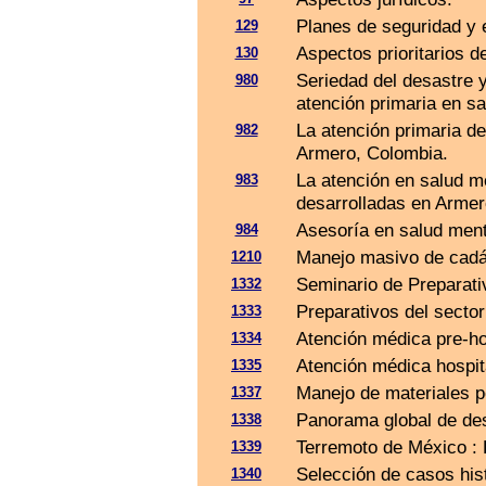
Planes de seguridad y 
129
Aspectos prioritarios 
130
Seriedad del desastre y
980
atención primaria en sa
La atención primaria de
982
Armero, Colombia.
La atención en salud m
983
desarrolladas en Armer
Asesoría en salud ment
984
Manejo masivo de cadá
1210
Seminario de Preparat
1332
Preparativos del secto
1333
Atención médica pre-ho
1334
Atención médica hospit
1335
Manejo de materiales p
1337
Panorama global de des
1338
Terremoto de México : 
1339
Selección de casos his
1340