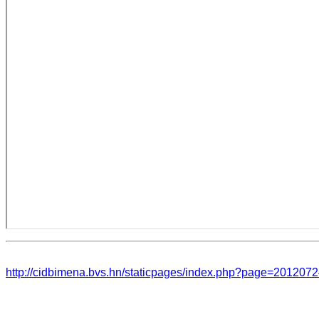
http://cidbimena.bvs.hn/staticpages/index.php?page=20120