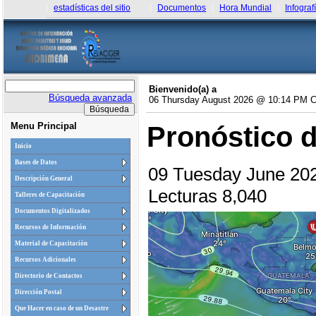
estadísticas del sitio
Documentos
Hora Mundial
Infograf
Bienvenido(a) a
Búsqueda avanzada
06 Thursday August 2026 @ 10:14 PM 
Menu Principal
Pronóstico 
Inicio
Bases de Datos
09 Tuesday June 2
Descripción General
Lecturas 8,040
Talleres de Capacitación
Documentos Digitalizados
Recursos de Información
Material de Capacitación
Recursos Adicionales
Directorio de Contactos
Dirección Postal
Que Hacer en caso de un Desastre