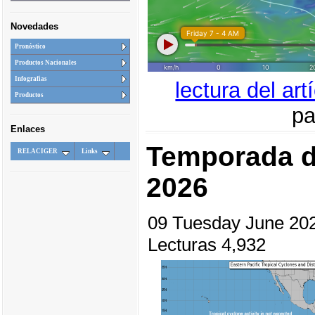
Novedades
Pronóstico
Productos Nacionales
Infografias
lectura del ar
Productos
pa
Enlaces
Temporada d
RELACIGER
Links
2026
09 Tuesday June 2
Lecturas 4,932