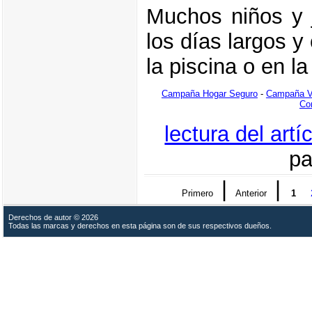
Muchos niños y 
los días largos y
la piscina o en la
Campaña Hogar Seguro
-
Campaña V
Con
lectura del art
pa
|
|
Primero
Anterior
1
Derechos de autor © 2026
Todas las marcas y derechos en esta página son de sus respectivos dueños.